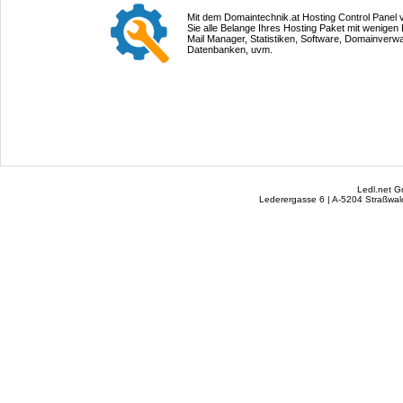
Mit dem Domaintechnik.at Hosting Control Panel 
Sie alle Belange Ihres Hosting Paket mit wenigen 
Mail Manager, Statistiken, Software, Domainverwa
Datenbanken, uvm.
Ledl.net 
Lederergasse 6 | A-5204 Straßwalc